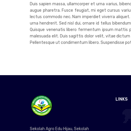
Duis sapien massa, ullamcorper et urna varius, bib
augue pharetra. Fusce feugiat, mi eget cursus varius,
lectus commodo nec. Nam imperdiet viverra aliquet. Nu
urna hendrerit. Sed nisl dui, ornare id tellus bibend
Quisque venenatis libero fermentum ipsum mattis pre
malesuada elit. Duis sagittis dolor velit, vitae dictum
Pellentesque ut condimentum libero. Suspendisse poten
LINKS
Sekolah Agro Edu Hijau, Sekolah