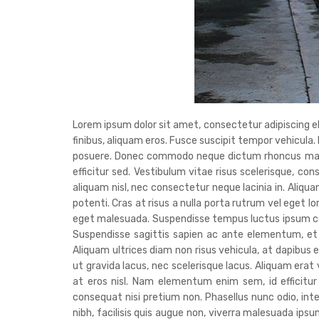
Lorem ipsum dolor sit amet, consectetur adipiscing elit
finibus, aliquam eros. Fusce suscipit tempor vehicula.
posuere. Donec commodo neque dictum rhoncus malesua
efficitur sed. Vestibulum vitae risus scelerisque, con
aliquam nisl, nec consectetur neque lacinia in. Aliq
potenti. Cras at risus a nulla porta rutrum vel eget l
eget malesuada. Suspendisse tempus luctus ipsum co
Suspendisse sagittis sapien ac ante elementum, et 
Aliquam ultrices diam non risus vehicula, at dapibus e
ut gravida lacus, nec scelerisque lacus. Aliquam era
at eros nisl. Nam elementum enim sem, id efficitur
consequat nisi pretium non. Phasellus nunc odio, in
nibh, facilisis quis augue non, viverra malesuada ipsum