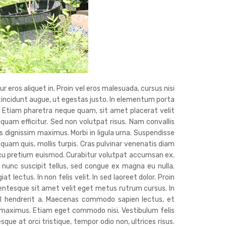
r eros aliquet in. Proin vel eros malesuada, cursus nisi
c tincidunt augue, ut egestas justo. In elementum porta
. Etiam pharetra neque quam, sit amet placerat velit
liquam efficitur. Sed non volutpat risus. Nam convallis
 dignissim maximus. Morbi in ligula urna. Suspendisse
 quam quis, mollis turpis. Cras pulvinar venenatis diam
cu pretium euismod. Curabitur volutpat accumsan ex.
nunc suscipit tellus, sed congue ex magna eu nulla.
lectus. In non felis velit. In sed laoreet dolor. Proin
lentesque sit amet velit eget metus rutrum cursus. In
isl hendrerit a. Maecenas commodo sapien lectus, et
s maximus. Etiam eget commodo nisi. Vestibulum felis
sque at orci tristique, tempor odio non, ultrices risus.