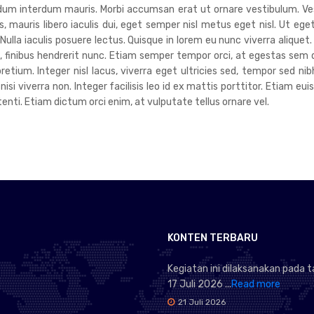
endum interdum mauris. Morbi accumsan erat ut ornare vestibulum. V
 mauris libero iaculis dui, eget semper nisl metus eget nisl. Ut ege
lla iaculis posuere lectus. Quisque in lorem eu nunc viverra aliquet
um, finibus hendrerit nunc. Etiam semper tempor orci, at egestas sem 
tium. Integer nisl lacus, viverra eget ultricies sed, tempor sed nib
 nisi viverra non. Integer facilisis leo id ex mattis porttitor. Etiam 
ti. Etiam dictum orci enim, at vulputate tellus ornare vel.
KONTEN TERBARU
Kegiatan ini dilaksanakan pada 
17 Juli 2026 ...
Read more
21 Juli 2026