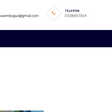
TELEPON:
asembagus@gmail.com
0338451364