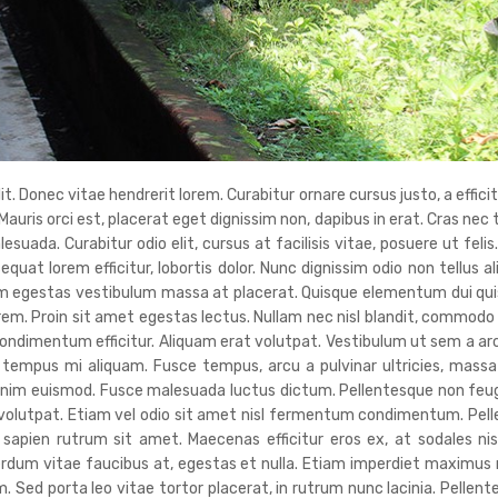
. Donec vitae hendrerit lorem. Curabitur ornare cursus justo, a efficitu
 Mauris orci est, placerat eget dignissim non, dapibus in erat. Cras ne
da. Curabitur odio elit, cursus at facilisis vitae, posuere ut felis
sequat lorem efficitur, lobortis dolor. Nunc dignissim odio non tellus a
uam egestas vestibulum massa at placerat. Quisque elementum dui quis
orem. Proin sit amet egestas lectus. Nullam nec nisl blandit, commodo
ndimentum efficitur. Aliquam erat volutpat. Vestibulum ut sem a ar
tempus mi aliquam. Fusce tempus, arcu a pulvinar ultricies, massa 
nim euismod. Fusce malesuada luctus dictum. Pellentesque non feugiat 
t volutpat. Etiam vel odio sit amet nisl fermentum condimentum. Pel
 sapien rutrum sit amet. Maecenas efficitur eros ex, at sodales n
terdum vitae faucibus at, egestas et nulla. Etiam imperdiet maximu
. Sed porta leo vitae tortor placerat, in rutrum nunc lacinia. Pellente