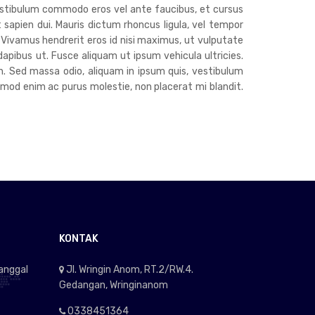
estibulum commodo eros vel ante faucibus, et cursus
t sapien dui. Mauris dictum rhoncus ligula, vel tempor
. Vivamus hendrerit eros id nisi maximus, ut vulputate
dapibus ut. Fusce aliquam ut ipsum vehicula ultricies.
h. Sed massa odio, aliquam in ipsum quis, vestibulum
euismod enim ac purus molestie, non placerat mi blandit.
KONTAK
tanggal
Jl. Wringin Anom, RT.2/RW.4.
Gedangan, Wringinanom
0338451364